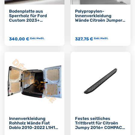
Bodenplatte aus
Polypropylen-
Sperrholz für Ford
Innenverkleidung
Custom 2023+
Wände Citroën Jumper
Doppelkabine L1
2006+ L2H2
Doppelkabine
340,00 €
327,75 €
Exkl. MwSt.
Exkl. MwSt.
Innenverkleidung
Festes seitliches
Rohholz Wände Fiat
Trittbrett für Citroën
Doblo 2010-2022 L1H1
Jumpy 2016+ COMPACT
verglast
L1