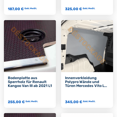
187,00 €
325,00 €
Exkl. MwSt.
Exkl. MwSt.
Bodenplatte aus
Innenverkleidung
Sperrholz für Renault
Polypro Wände und
Kangoo Van III ab 2021 L1
Türen Mercedes Vito L2
(obere Teile)
255,00 €
345,00 €
Exkl. MwSt.
Exkl. MwSt.