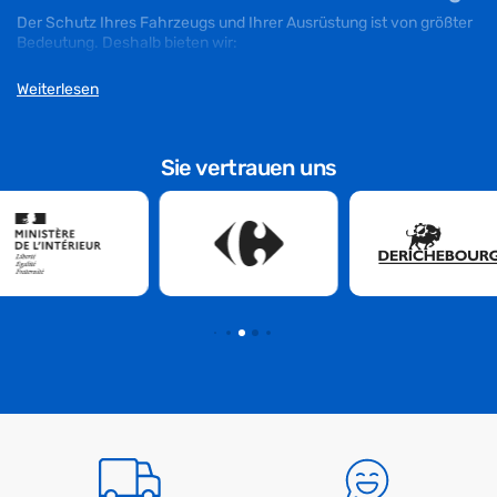
Der Schutz Ihres Fahrzeugs und Ihrer Ausrüstung ist von größter
Bedeutung. Deshalb bieten wir:
-
Bodenschutz
: Schützen Sie den Boden Ihres Nutzfahrzeugs
Weiterlesen
vor Stößen, Kratzern und täglichem Verschleiß, um seine
Haltbarkeit zu verlängern und ein professionelles
Erscheinungsbild zu bewahren.
Sie vertrauen uns
-
Komplette
Holz-
oder
Polypropylene-Innenverkleidung
:
Statten Sie Ihren Transporter mit robusten Platten aus, um die
Wände zu schützen, Schäden vorzubeugen und eine dauerhafte
und funktionale Einrichtung zu gewährleisten.
-
Diebstahlsicherung-Schlösser
: Verstärken Sie die Sicherheit
Ihres Transporters mit robusten Diebstahlsicherung-Schlössern,
um Diebstahlversuche abzuschrecken und Ihre Ausrüstung
effektiv zu schützen.
Erleichtern Sie den Transport mit unseren
Trägerlösungen
Der sichere Transport Ihrer Ausrüstung ist entscheidend für den
Erfolg Ihrer Missionen. Unsere Transportlösungen umfassen: