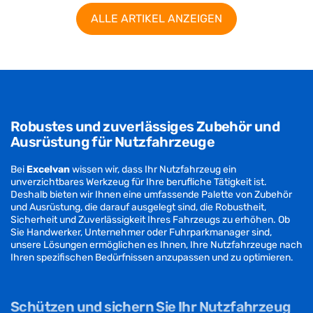
ALLE ARTIKEL ANZEIGEN
Robustes und zuverlässiges Zubehör und
Ausrüstung für Nutzfahrzeuge
Bei
Excelvan
wissen wir, dass Ihr Nutzfahrzeug ein
unverzichtbares Werkzeug für Ihre berufliche Tätigkeit ist.
Deshalb bieten wir Ihnen eine umfassende Palette von Zubehör
und Ausrüstung, die darauf ausgelegt sind, die Robustheit,
Sicherheit und Zuverlässigkeit Ihres Fahrzeugs zu erhöhen. Ob
Sie Handwerker, Unternehmer oder Fuhrparkmanager sind,
unsere Lösungen ermöglichen es Ihnen, Ihre Nutzfahrzeuge nach
Ihren spezifischen Bedürfnissen anzupassen und zu optimieren.
Schützen und sichern Sie Ihr Nutzfahrzeug