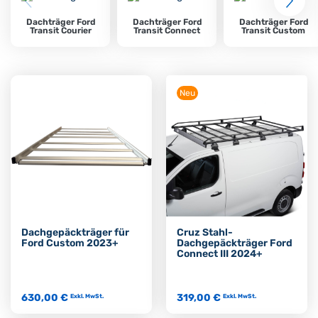
Ausrüstung, getestet für intensive Nutzung, um Ihren Ford
Dachträger Ford
Dachträger Ford
Dachträger Ford
Transporter in ein echtes Hochleistungs-Arbeitswerkzeug zu
Transit Courier
Transit Connect
Transit Custom
verwandeln.
Neu
Dachgepäckträger für
Cruz Stahl-
Ford Custom 2023+
Dachgepäckträger Ford
Connect III 2024+
630,00 €
319,00 €
Exkl. MwSt.
Exkl. MwSt.