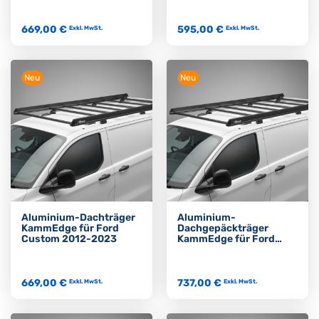
669,00 €
595,00 €
Exkl. MwSt.
Exkl. MwSt.
Neu
Neu
Aluminium-Dachträger
Aluminium-
KammEdge für Ford
Dachgepäckträger
Custom 2012-2023
KammEdge für Ford
Transit 2013+
669,00 €
737,00 €
Exkl. MwSt.
Exkl. MwSt.