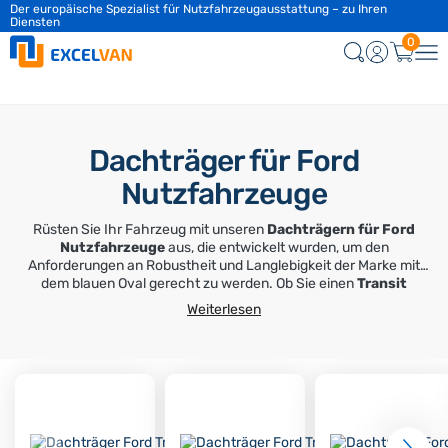
Der europäische Spezialist für Nutzfahrzeugausstattung – zu Ihren
Kundendienst täglich von 9:00 bis 12:00 Uhr & von 13:00 bis 17:00 Uhr
Diensten
0
Dachträger für Ford
Nutzfahrzeuge
Rüsten Sie Ihr Fahrzeug mit unseren
Dachträgern für Ford
Nutzfahrzeuge
aus, die entwickelt wurden, um den
Anforderungen an Robustheit und Langlebigkeit der Marke mit
dem blauen Oval gerecht zu werden. Ob Sie einen
Transit
Courier,
einen
Connect
, den bekannten
Transit Custom
oder
Weiterlesen
den großen
Ford Transit 2T
fahren, unsere Trägerlösungen
passen perfekt zu den Originalverankerungspunkten ohne
jegliches Bohren.
Aus profiliertem Aluminium für Aerodynamik oder aus verzinktem
Stahl für maximale Widerstandsfähigkeit auf Baustellen
ermöglichen Ihnen unsere Profi-Dachträger, Ihr Ladevolumen zu
optimieren und gleichzeitig den Transport Ihrer Leitern und
sperrigen Materialien zu sichern. Profitieren Sie von zuverlässiger