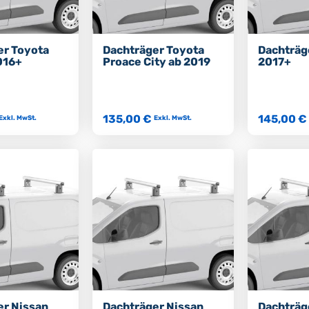
er Toyota
Dachträger Toyota
Dachträg
016+
Proace City ab 2019
2017+
135,00 €
145,00 €
Exkl. MwSt.
Exkl. MwSt.
er Nissan
Dachträger Nissan
Dachträg