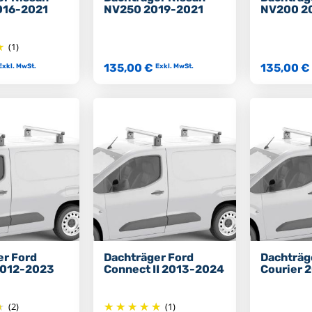
016-2021
NV250 2019-2021
NV200 2
(1)
135,00 €
135,00 €
Exkl. MwSt.
Exkl. MwSt.
er Ford
Dachträger Ford
Dachträg
2012-2023
Connect II 2013-2024
Courier 
(2)
(1)