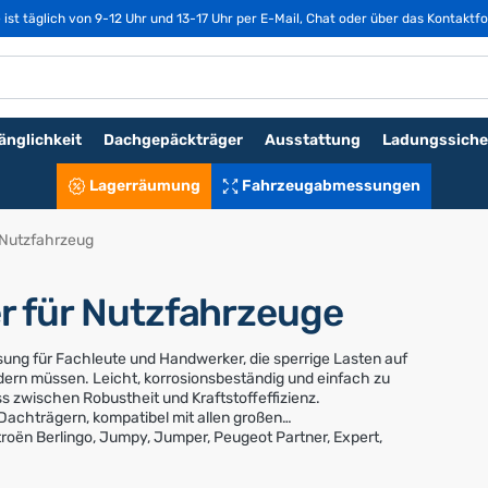
st täglich von 9-12 Uhr und 13-17 Uhr per E-Mail, Chat oder über das Kontaktfo
änglichkeit
Dachgepäckträger
Ausstattung
Ladungssiche
Lagerräumung
Fahrzeugabmessungen
 Nutzfahrzeug
 für Nutzfahrzeuge
ösung für Fachleute und Handwerker, die sperrige Lasten auf
ern müssen. Leicht, korrosionsbeständig und einfach zu
s zwischen Robustheit und Kraftstoffeffizienz.
-Dachträgern, kompatibel mit allen großen
troën Berlingo, Jumpy, Jumper, Peugeot Partner, Expert,
porter und vielen weiteren. Wählen Sie Ihre Marke, Ihr Modell
ür Ihr Fahrzeug zu finden.