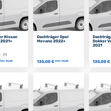
er Nissan
Dachträger Opel
Dachträg
 2021+
Movano 2022+
Dokker V
2021
(1)
135,00 €
135,00 €
Exkl. MwSt.
Exkl. MwSt.