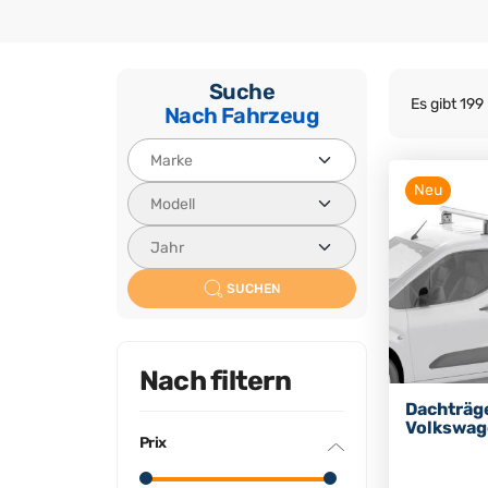
Suche
Es gibt 199
Nach Fahrzeug
Neu
SUCHEN
Nach filtern
Dachträg
Volkswag
Prix