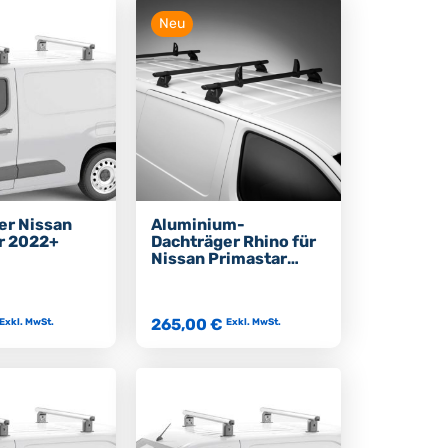
Neu
er Nissan
Aluminium-
r 2022+
Dachträger Rhino für
Nissan Primastar
2022+
265,00 €
Exkl. MwSt.
Exkl. MwSt.