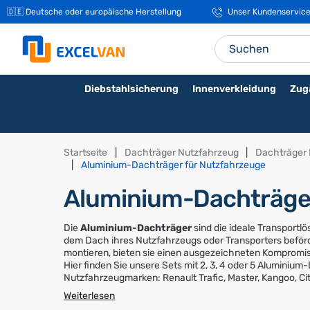
🚚 Kostenloser Versand ab 400 € netto
Unser Kundenservice i
Diebstahlsicherung
Innenverkleidung
Zug
Startseite
Dachträger Nutzfahrzeug
Dachträger
Aluminium-Dachträger für Nutzfahrzeuge
Aluminium-Dachträger
Die
Aluminium-Dachträger
sind die ideale Transportl
dem Dach ihres Nutzfahrzeugs oder Transporters beförd
montieren, bieten sie einen ausgezeichneten Kompromis
Hier finden Sie unsere Sets mit 2, 3, 4 oder 5 Aluminium
Nutzfahrzeugmarken: Renault Trafic, Master, Kangoo, Ci
Boxer, Ford Transit, Mercedes Sprinter, Volkswagen Trans
Weiterlesen
und die Größe Ihres Transporters, um das passende Kit f