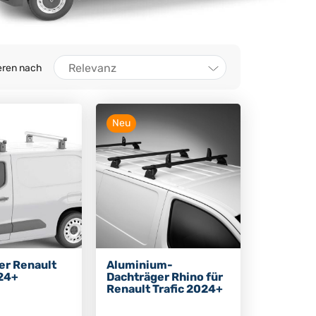
Relevanz
eren nach
Neu
er Renault
Aluminium-
024+
Dachträger Rhino für
Renault Trafic 2024+