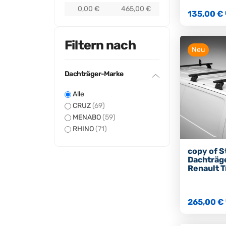
0,00 €
465,00 €
135,00 €
Filtern nach
Neu
Dachträger-Marke
Alle
CRUZ
(69)
MENABO
(59)
RHINO
(71)
copy of S
Dachträge
Renault T
265,00 €