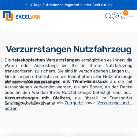
✅ 14 Tage Zufriedenheitsgarantie oder Geld zurück
0
Verzurrstangen Nutzfahrzeug
Die
teleskopischen
Verzurrstangen
ermöglichen es Ihnen, die
Waren oder Ausrüstung, die Sie in Ihrem Nutzfahrzeug
transportieren, zu sichern. Sie sind in verschiedenen Längen und
Einstellungen erhältlich, um die Innenhöhen aller Nutzfahrzeuge
Wir bieten
Verzurrstangen mit 19mm-Endstück
an, die mit
auf dem Markt abzudecken.
Aeroschienen verwendet werden, die am Boden, an der Decke
oder an den Wänden Ihres Nutzfahrzeugs befestigt sind, oder
Verzurrstangen mit Gleitern
, die überall im Transporter
Sie finden bei Excelvan auch
Zurrgurte
sowie
Verzurringe und -
befestigt werden können.
bolzen
.