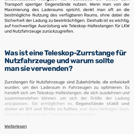
Transport sperriger Gegenstände nutzen. Wenn man von der
Maximierung des Laderaums spricht, denkt man oft an die
bestmögliche Nutzung des verfügbaren Raums, ohne dabei die
Sicherheit der Ladung zu beeinträchtigen. Deshalb ist es wichtig,
auf hochwertige Ausrüstung wie Teleskop-Haltestangen für LKW
und Nutzfahrzeuge zurückzugreifen.
Was ist eine Teleskop-Zurrstange für
Nutzfahrzeuge und warum sollte
man sie verwenden?
Zurrstangen für Nutzfahrzeuge sind Zubehörteile, die entwickelt
wurden, um den Laderaum in Fahrzeugen zu optimieren. Es
handelt sich um Teleskop-Haltestangen, die sich ausdehnen und
zusammenziehen können, um sich der Größe der Ladung
anzupassen. Sie ermöglichen es,
Gegenstände stabil und
sicher an Ort und Stelle zu halten
, was dazu beitragen kann,
Schäden während des Transports zu vermeiden.
Dieses Video zeigt ein Anwendungsbeispiel einer
Weiterlesen
Zurrstange mit Auflagepad in einem Citroen Berlingo
: