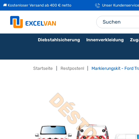
🚚 Kostenloser Versand ab 400 € netto
Unser Kundenservice i
Diebstahlsicherung
Innenverkleidung
Zug
Startseite
Restposten!
Markierungskit - Ford T