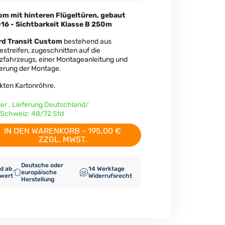
om mit hinteren Flügeltüren, gebaut
16 - Sichtbarkeit Klasse B 250m
rd Transit Custom
bestehend aus
estreifen, zugeschnitten auf die
fahrzeugs, einer Montageanleitung und
terung der Montage.
ärkten Kartonröhre.
ger . Lieferung Deutschland/
Schweiz: 48/72 Std
IN DEN WARENKORB - 195,00 €
ZZGL. MWST.
Deutsche oder
d ab
14 Werktage
europäische
lwert
Widerrufsrecht
Herstellung