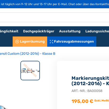
st täglich von 9-12 Uhr und 13-17 Uhr per E-Mail, Chat oder über das Kontaktfo
änglichkeit
Dachgepäckträger
Ausstattung
Ladungssiche
Lagerräumung
Fahrzeugabmessungen
ransit Custom (2012-2016) - Klasse B
Markierungskit
(2012-2016) - K
ART.-NR.:
BA00058
195,00 €
Exkl. MwSt