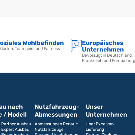
oziales Wohlbefinden
Europäisches
Unternehmen
klusion, Teamgeist und Fairness
Bevorzugt in Deutschland,
Frankreich und Europa herg
au nach
Nutzfahrzeug-
Unser
 / Modell
Abmessungen
Unternehmen
 Partner Ausbau
Abmessungen Renault
Über Excelvan
 Expert Ausbau
Nutzfahrzeuge
Lieferung
 Boxer Ausbau
Peugeot Nutzfahrzeug
Sichere Zahlung