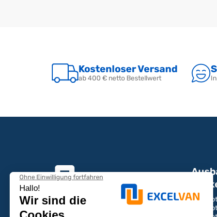
Kostenloser Versand
S
ab 400 € netto Bestellwert
In
Ausb
Marke
Eine Frage oder ein
Peugeot
Peugeot
Angebot?
Peugeot