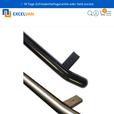
✅ 14 Tage Zufriedenheitsgarantie oder Geld zurück
0