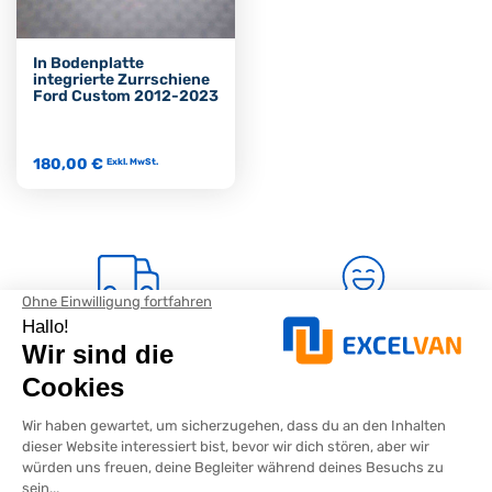
In Bodenplatte
integrierte Zurrschiene
Ford Custom 2012-2023
180,00 €
Exkl. MwSt.
Kostenloser Versand
Soziales Wohlbefinden
ab 400 € netto Bestellwert
Inklusion, Teamgeist und Fairness
Europäisches
Schnelle Lieferung
Unternehmen
Deutschland, Österreich,
Frankreich, Belgien, Luxemburg und
Bevorzugt in Deutschland,
Schweiz
Frankreich und Europa hergestellt