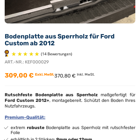
Bodenplatte aus Sperrholz für Ford
Custom ab 2012
ART.-NR.:
KEF000029
309,00 €
Exkl. MwSt.
Inkl. MwSt.
370,80 €
(14 Bewertungen)
Rutschfeste Bodenplatte aus Sperrholz
maßgefertigt für
Ford Custom 2012+
, montagebereit. Schützt den Boden Ihres
Nutzfahrzeugs.
Premium-Qualität:
extrem
robuste
Bodenplatte aus Sperrholz mit rutschfester
Folie
erhältlich in 2 Stärken:
9mm oder 12mm