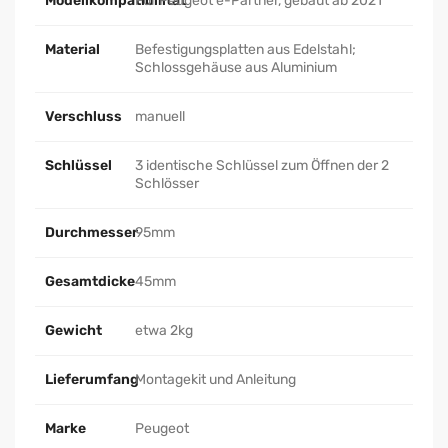
Modellkompatibilität
Für Peugeot e-Partner, gebaut ab 2021
Material
Befestigungsplatten aus Edelstahl;
Schlossgehäuse aus Aluminium
Verschluss
manuell
Schlüssel
3 identische Schlüssel zum Öffnen der 2
Schlösser
Durchmesser
95mm
Gesamtdicke
45mm
Gewicht
etwa 2kg
Lieferumfang
Montagekit und Anleitung
Marke
Peugeot