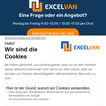
Eine Frage oder ein Angebot?
Montag bis Freitag 9:00-12:00 / 13:00-17:00 per Chat
KONTAKTIEREN SIE UNS
Ausbau nach Marke / Modell
Peugeot Partner Ausbau
Peugeot Expert Ausbau
Nutzfahrzeug-Abmessungen
Peugeot Boxer Ausbau
Citroen Ausbau
Abmessungen Renault Nutzfahrzeuge
Renault Ausbau
Peugeot Nutzfahrzeug Abmessungen
Unser Unternehmen
Ford Transit Ausbau
Abmessungen Citroen Nutzfahrzeuge