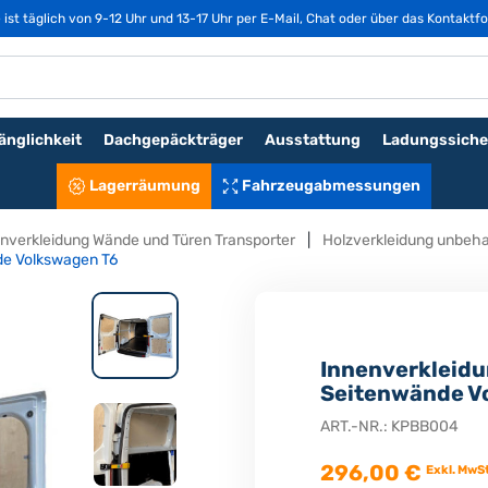
st täglich von 9-12 Uhr und 13-17 Uhr per E-Mail, Chat oder über das Kontaktfo
änglichkeit
Dachgepäckträger
Ausstattung
Ladungssiche
Lagerräumung
Fahrzeugabmessungen
nverkleidung Wände und Türen Transporter
Holzverkleidung unbeh
de Volkswagen T6
Innenverkleidu
Seitenwände V
ART.-NR.:
KPBB004
296,00 €
Exkl. MwSt