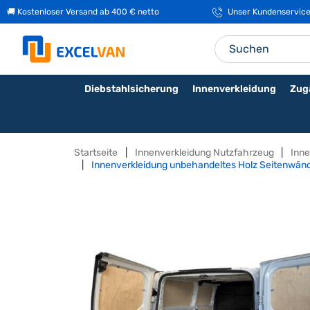
🚚 Kostenloser Versand ab 400 € netto
Unser Kundenservice i
Diebstahlsicherung
Innenverkleidung
Zug
Startseite
Innenverkleidung Nutzfahrzeug
Inne
Innenverkleidung unbehandeltes Holz Seitenwän