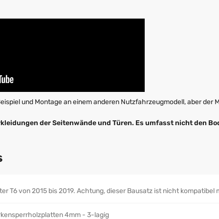
Beispiel und Montage an einem anderen Nutzfahrzeugmodell, aber der Mo
rkleidungen der Seitenwände und Türen. Es umfasst nicht den Bo
s
ter T6 von 2015 bis 2019. Achtung, dieser Bausatz ist nicht kompatibel
rkensperrholzplatten 4mm - 3-lagig