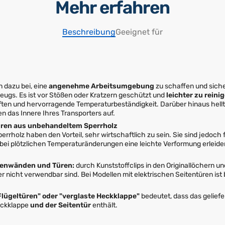
Mehr erfahren
Beschreibung
Geeignet für
 dazu bei, eine
angenehme Arbeitsumgebung
zu schaffen und sich
eugs. Es ist vor Stößen oder Kratzern geschützt und
leichter zu reini
en und hervorragende Temperaturbeständigkeit. Darüber hinaus hellt
 das Innere Ihres Transporters auf.
üren aus unbehandeltem Sperrholz
rrholz haben den Vorteil, sehr wirtschaftlich zu sein. Sie sind jedoch 
bei plötzlichen Temperaturänderungen eine leichte Verformung erleiden
itenwänden und Türen:
durch Kunststoffclips in den Originallöchern u
r nicht verwendbar sind. Bei Modellen mit elektrischen Seitentüren ist 
Flügeltüren" oder "verglaste Heckklappe"
bedeutet, dass das geliefer
eckklappe
und der Seitentür
enthält.