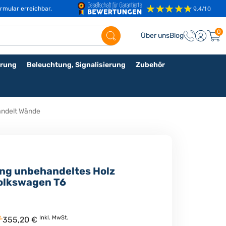
rmular erreichbar.
0
Über uns
Blog
rung
Beleuchtung, Signalisierung
Zubehör
andelt Wände
ng unbehandeltes Holz
olkswagen T6
.
Inkl. MwSt.
355,20 €