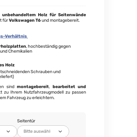
s unbehandeltem Holz für Seitenwände
t für
Volkswagen T6
und montagebereit.
s-Verhältnis
rholzplatten
, hochbeständig gegen
 und Chemikalien
es Holz
bstschneidenden Schrauben und
liefert)
gen sind
montagebereit
,
bearbeitet und
kt zu Ihrem Nutzfahrzeugmodell zu passen
Ihrem Fahrzeug zu erleichtern.
Seitentür