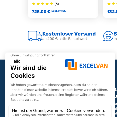
(5)
728,00 €
132,
Exkl. MwSt.
Kostenloser Versand
S
ab 400 € netto Bestellwert
In
Ausb
Marke
Eine Frage oder ein
Peugeot
Peugeot
Angebot?
Peugeot