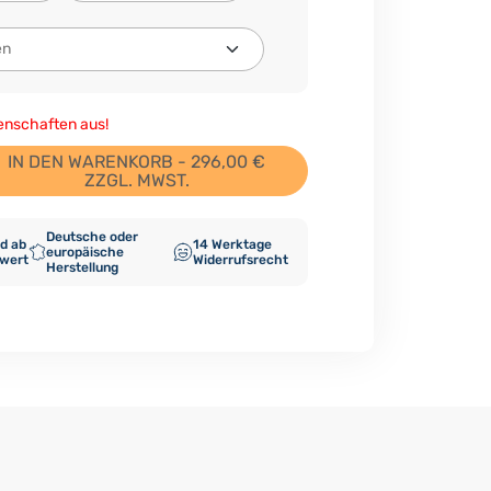
genschaften aus!
IN DEN WARENKORB - 296,00 €
ZZGL. MWST.
Deutsche oder
d ab
14 Werktage
europäische
lwert
Widerrufsrecht
Herstellung