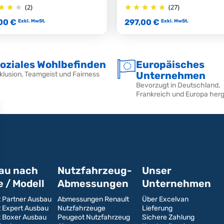
(2)
(27)
00 €
297,00 €
Exkl. MwSt.
Exkl. MwSt.
oziales Wohlbefinden
Europäisches
Unternehmen
klusion, Teamgeist und Fairness
Bevorzugt in Deutschland,
Frankreich und Europa herg
au nach
Nutzfahrzeug-
Unser
 / Modell
Abmessungen
Unternehmen
 Partner Ausbau
Abmessungen Renault
Über Excelvan
 Expert Ausbau
Nutzfahrzeuge
Lieferung
 Boxer Ausbau
Peugeot Nutzfahrzeug
Sichere Zahlung